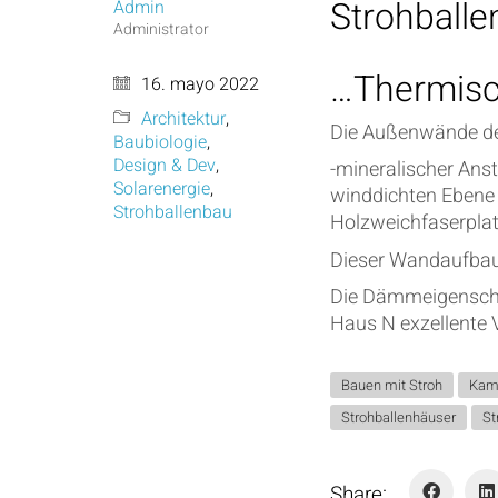
Strohballe
Admin
Administrator
…Thermisc
16. mayo 2022
Architektur
,
Die Außenwände de
Baubiologie
,
Design & Dev
,
-mineralischer Ans
Solarenergie
,
winddichten Ebene
Strohballenbau
Holzweichfaserplatt
Dieser Wandaufbau i
Die Dämmeigenschaf
Haus N exzellente 
Bauen mit Stroh
Kam
Strohballenhäuser
S
Share: