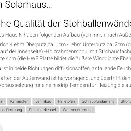
n Solarhaus…
he Qualität der Stohballenwän
s Haus N haben folgenden Aufbau (von Innen nach Auße
trich -Lehm Oberputz ca. 1cm -Lehm Unterputz ca. 2cm (
 auf der Innenseite) -Holzrahmenmodul mit Strohausfac
e 4cm (die HWF Platte bildet die äußere Winddichte Ebene
st in beide Richtungen diffusionsoffen, anfallende Feucht
ten der Außenwand ist hervorragend, und übertrifft den
Voraussetzung für eine niedrig Temperatur Heizung die au
in
Kaminofen
Lehmbau
Pelletofen
Schraubfundament
Stroh
trohdämmung
Stückholzkessel
Wärmedämmung