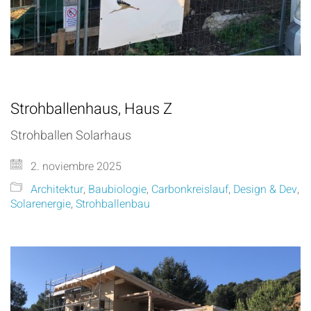
Strohballenhaus, Haus Z
Strohballen Solarhaus
2. noviembre 2025
Architektur
,
Baubiologie
,
Carbonkreislauf
,
Design & Dev
,
Solarenergie
,
Strohballenbau