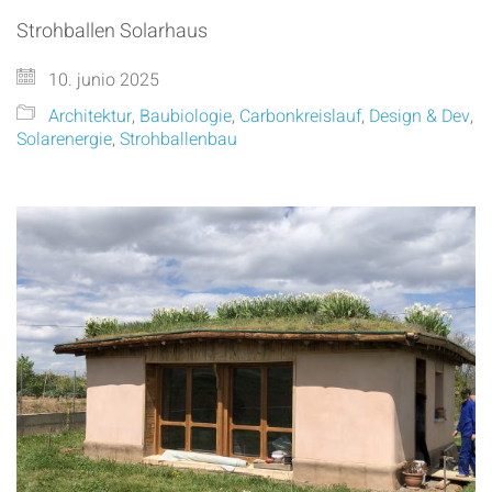
Strohballen Solarhaus
10. junio 2025
Architektur
,
Baubiologie
,
Carbonkreislauf
,
Design & Dev
,
Solarenergie
,
Strohballenbau