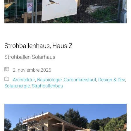
Strohballenhaus, Haus Z
Strohballen Solarhaus
2. noviembre 2025
Architektur
,
Baubiologie
,
Carbonkreislauf
,
Design & Dev
,
Solarenergie
,
Strohballenbau