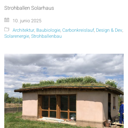
Strohballen Solarhaus
10. junio 2025
Architektur
,
Baubiologie
,
Carbonkreislauf
,
Design & Dev
,
Solarenergie
,
Strohballenbau