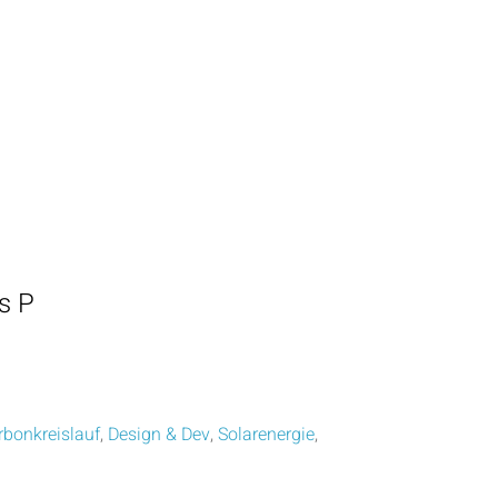
s P
rbonkreislauf
,
Design & Dev
,
Solarenergie
,