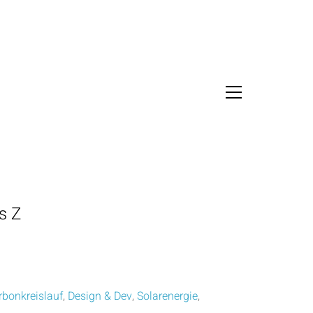
s Z
rbonkreislauf
,
Design & Dev
,
Solarenergie
,