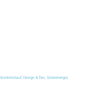
rbonkreislauf
,
Design & Dev
,
Solarenergie
,