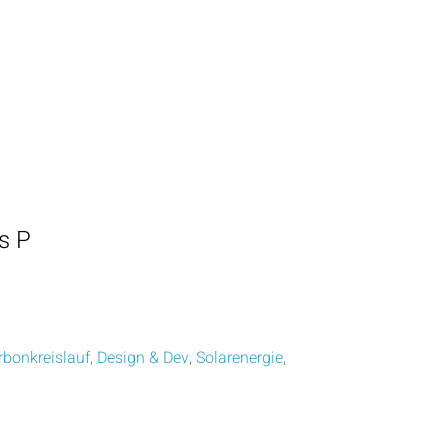
s P
rbonkreislauf
,
Design & Dev
,
Solarenergie
,