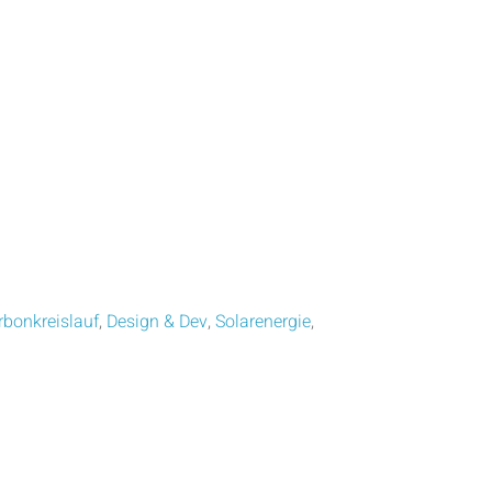
rbonkreislauf
,
Design & Dev
,
Solarenergie
,