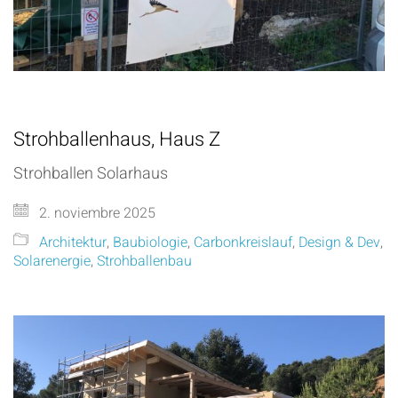
Strohballenhaus, Haus Z
Strohballen Solarhaus
2. noviembre 2025
Architektur
,
Baubiologie
,
Carbonkreislauf
,
Design & Dev
,
Solarenergie
,
Strohballenbau