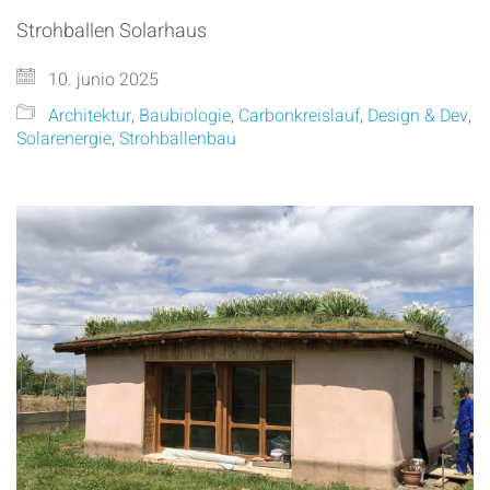
Strohballen Solarhaus
10. junio 2025
Architektur
,
Baubiologie
,
Carbonkreislauf
,
Design & Dev
,
Solarenergie
,
Strohballenbau